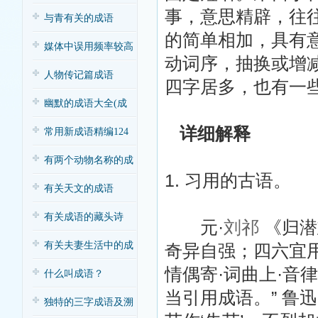
事，意思精辟，往
与青有关的成语
的简单相加，具有
媒体中误用频率较高
动词序，抽换或增
的成语
人物传记篇成语
四字居多，也有一
幽默的成语大全(成
详细解释
语脑筋急转弯3
常用新成语精编124
条（四）
有两个动物名称的成
1. 习用的古语。
语
有关天文的成语
有关成语的藏头诗
元·
刘祁
《归潜
有关夫妻生活中的成
奇异自强；四六宜用
情偶寄·词曲上·音
语应用（搞笑
什么叫成语？
当引用成语。” 鲁迅
独特的三字成语及溯