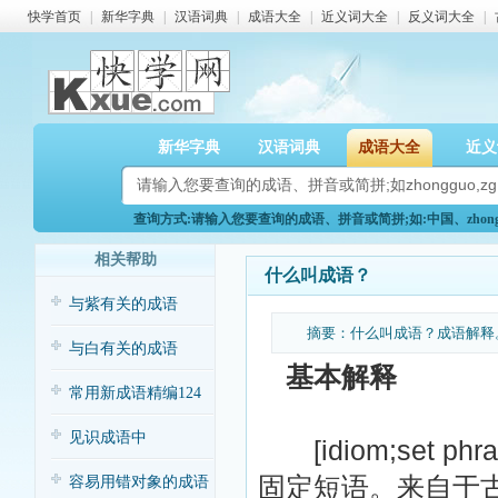
快学首页
|
新华字典
|
汉语词典
|
成语大全
|
近义词大全
|
反义词大全
|
新华字典
汉语词典
成语大全
近义
查询方式:请输入您要查询的成语、拼音或简拼;如:中国、zhongg
相关帮助
什么叫成语？
与紫有关的成语
摘要：什么叫成语？成语解释
与白有关的成语
基本解释
常用新成语精编124
条（三）
见识成语中
[idiom;set 
固定短语。来自于
的“三”与“五”
容易用错对象的成语