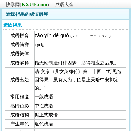
KXUE.com
快学网(
)
|
成语大全
造因得果的成语解释
造因得果
zào yīn dé guǒ
成语拼音
(ㄗㄠˋ ㄧㄣ ˙ㄉㄜ ㄍㄨㄛˇ)
成语简拼
zydg
成语繁体
成语解释
指无论制造何种因缘，必得相应之后果。
清·文康《儿女英雄传》第二十回：“可见造
成语出处
因得果，虽有人为，也是上天暗中安排定
的。”
常用程度
一般成语
感情色彩
中性成语
成语结构
偏正式成语
产生年代
近代成语