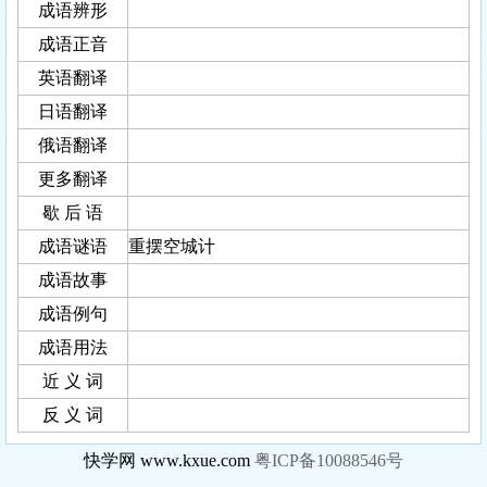
成语辨形
成语正音
英语翻译
日语翻译
俄语翻译
更多翻译
歇 后 语
成语谜语
重摆空城计
成语故事
成语例句
成语用法
近 义 词
反 义 词
快学网 www.kxue.com
粤ICP备10088546号