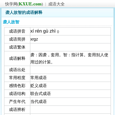
KXUE.com
快学网(
)
|
成语大全
袭人故智的成语解释
袭人故智
xí rén ɡù zhì
成语拼音
()
成语简拼
xrgz
成语繁体
袭：因袭，套用。智：指计算。套用别人使
成语解释
用过的计策。
成语出处
常用程度
常用成语
感情色彩
贬义成语
成语结构
联合式成语
产生年代
当代成语
成语辨析