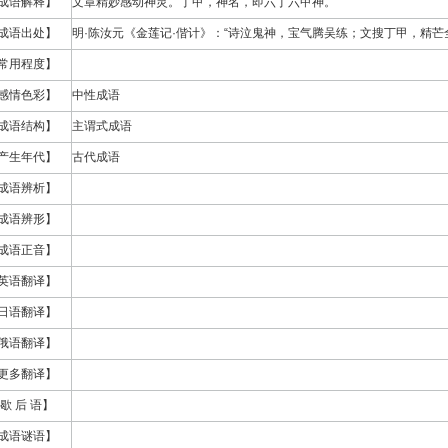
成语解释】
文章精妙感动神灵。丁甲，神名，即六丁六甲神。
成语出处】
明·陈汝元《金莲记·偕计》：“诗泣鬼神，宝气腾吴练；文搜丁甲，精芒
常用程度】
感情色彩】
中性成语
成语结构】
主谓式成语
产生年代】
古代成语
成语辨析】
成语辨形】
成语正音】
英语翻译】
日语翻译】
俄语翻译】
更多翻译】
歇 后 语】
成语谜语】