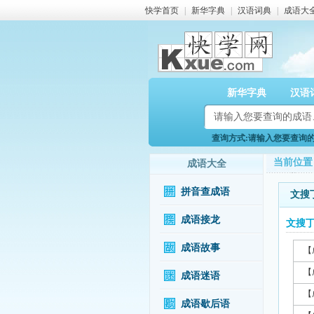
快学首页
|
新华字典
|
汉语词典
|
成语大
新华字典
汉语
查询方式:请输入您要查询的成
当前位置
成语大全
拼音查成语
文搜
成语接龙
文搜
成语故事
【
【
成语迷语
【
成语歇后语