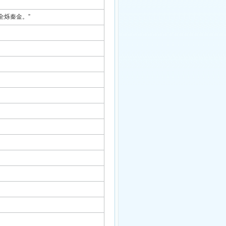
全烁秦金。”