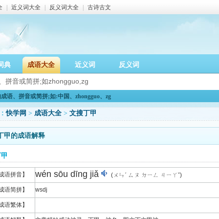
全
|
近义词大全
|
反义词大全
|
古诗古文
词典
成语大全
近义词
反义词
语、拼音或简拼;如:中国、zhongguo、zg
：
快学网
>
成语大全
>
文搜丁甲
丁甲的成语解释
丁甲
wén sōu dīng jiǎ
成语拼音】
(ㄨㄣˊ ㄙㄡ ㄉㄧㄥ ㄐㄧㄚˇ)
成语简拼】
wsdj
成语繁体】