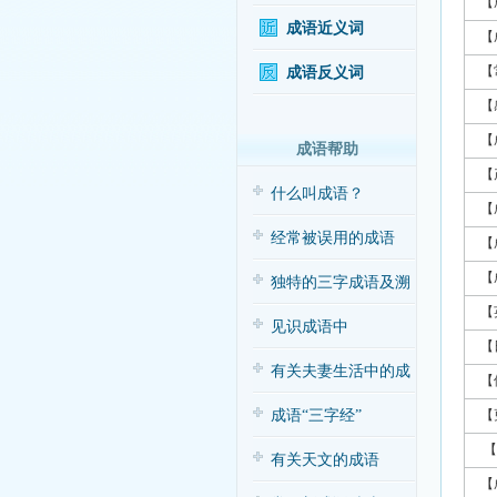
【
成语近义词
【
【
成语反义词
【
【
成语帮助
【
什么叫成语？
【
经常被误用的成语
【
【
独特的三字成语及溯
【
源
见识成语中
【
的“三”与“五”
有关夫妻生活中的成
【
语应用（搞笑
成语“三字经”
【
【
有关天文的成语
【