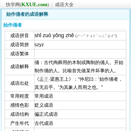
KXUE.com
快学网(
)
|
成语大全
始作俑者的成语解释
始作俑者
shǐ zuò yǒng zhě
成语拼音
(ㄕㄧˇ ㄗㄨㄛˋ ㄩㄥˇ ㄓㄜˇ)
成语简拼
szyz
成语繁体
俑：古代殉葬用的木制或陶制的俑人。开始
成语解释
制作俑的人。比喻首先做某件坏事的人。
《
孟子
·梁惠王上》：“仲尼曰：‘始作俑者，
成语出处
其无后乎。’为其象人而用之也。”
常用程度
常用成语
感情色彩
贬义成语
成语结构
偏正式成语
产生年代
古代成语