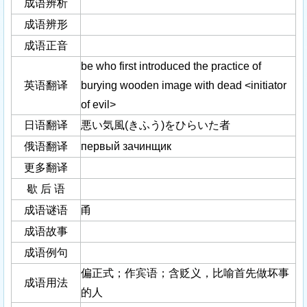
成语辨析
成语辨形
成语正音
be who first introduced the practice of
英语翻译
burying wooden image with dead <initiator
of evil>
日语翻译
悪い気風(きふう)をひらいた者
俄语翻译
первый зачинщик
更多翻译
歇 后 语
成语谜语
甬
成语故事
成语例句
偏正式；作宾语；含贬义，比喻首先做坏事
成语用法
的人