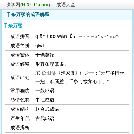
KXUE.com
快学网(
)
|
成语大全
千条万缕的成语解释
千条万缕
qiān tiáo wàn lǚ
成语拼音
(ㄑㄧㄢ ㄊㄧㄠˊ ㄨㄢˋ ㄌㄩˇ)
成语简拼
qtwl
成语繁体
千條萬縷
成语解释
形容条缕繁多。
宋·
欧阳修
《渔家傲》词之十：“天与多情丝
成语出处
一把，谁厮惹，千条万缕萦心下。”
常用程度
一般成语
感情色彩
中性成语
成语结构
联合式成语
产生年代
古代成语
成语辨析