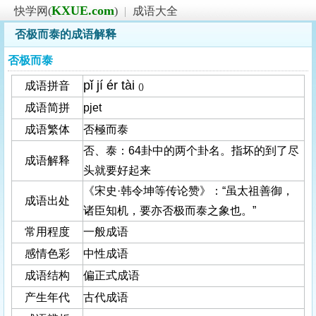
KXUE.com
快学网(
)
|
成语大全
否极而泰的成语解释
否极而泰
pǐ jí ér tài
成语拼音
()
成语简拼
pjet
成语繁体
否極而泰
否、泰：64卦中的两个卦名。指坏的到了尽
成语解释
头就要好起来
《宋史·韩令坤等传论赞》：“虽太祖善御，
成语出处
诸臣知机，要亦否极而泰之象也。”
常用程度
一般成语
感情色彩
中性成语
成语结构
偏正式成语
产生年代
古代成语