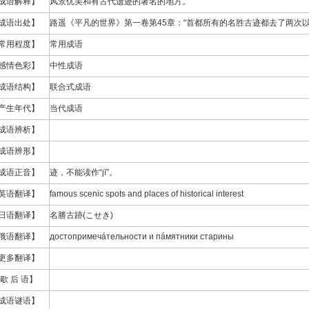
成语解释】
风景优美和有古代遗迹的著名的地方。
成语出处】
路遥《平凡的世界》第一卷第45章：“首都所有的名胜古迹都去了两次以
常用程度】
常用成语
感情色彩】
中性成语
成语结构】
联合式成语
产生年代】
当代成语
成语辨析】
成语辨形】
成语正音】
迹，不能读作“jī”。
英语翻译】
famous scenic spots and places of historical interest
日语翻译】
名勝古跡(こせき)
俄语翻译】
достопримечáтельности и пáмятники старины
更多翻译】
歇 后 语】
成语谜语】