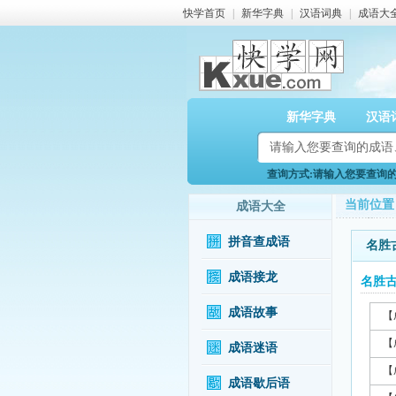
快学首页
|
新华字典
|
汉语词典
|
成语大
新华字典
汉语
查询方式:请输入您要查询的成
当前位置
成语大全
拼音查成语
名胜
成语接龙
名胜
成语故事
【
【
成语迷语
【
成语歇后语