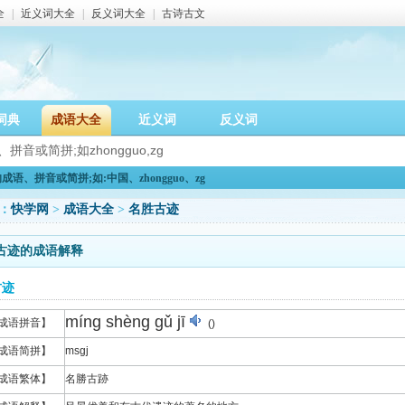
全
|
近义词大全
|
反义词大全
|
古诗古文
词典
成语大全
近义词
反义词
语、拼音或简拼;如:中国、zhongguo、zg
：
快学网
>
成语大全
>
名胜古迹
古迹的成语解释
古迹
míng shèng gǔ jī
成语拼音】
()
成语简拼】
msgj
成语繁体】
名勝古跡