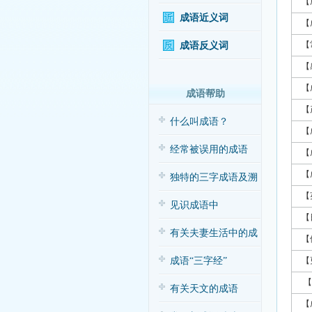
【
成语近义词
【
【
成语反义词
【
【
成语帮助
【
什么叫成语？
【
经常被误用的成语
【
【
独特的三字成语及溯
【
源
见识成语中
【
的“三”与“五”
有关夫妻生活中的成
【
语应用（搞笑
成语“三字经”
【
【
有关天文的成语
【