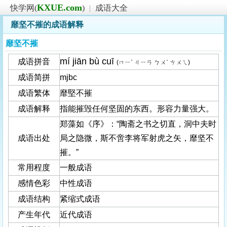
KXUE.com
快学网(
)
|
成语大全
靡坚不摧的成语解释
靡坚不摧
mí jiān bù cuī
成语拼音
(ㄇㄧˊ ㄐㄧㄢ ㄅㄨˋ ㄘㄨㄟ)
成语简拼
mjbc
成语繁体
靡堅不摧
成语解释
指能摧毁任何坚固的东西。形容力量强大。
郑藻如《序》：“陶斋之书之切直，洞中夫时
成语出处
局之隐微，斯不啻李将军射虎之矢，靡坚不
摧。”
常用程度
一般成语
感情色彩
中性成语
成语结构
紧缩式成语
产生年代
近代成语