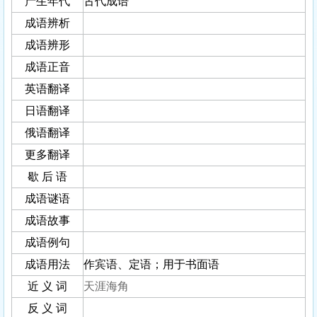
产生年代
古代成语
成语辨析
成语辨形
成语正音
英语翻译
日语翻译
俄语翻译
更多翻译
歇 后 语
成语谜语
成语故事
成语例句
成语用法
作宾语、定语；用于书面语
近 义 词
天涯海角
反 义 词