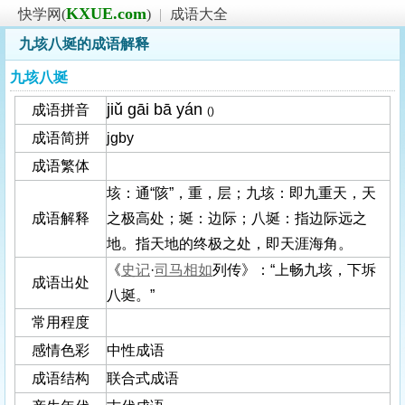
KXUE.com
快学网(
)
|
成语大全
九垓八埏的成语解释
九垓八埏
jiǔ gāi bā yán
成语拼音
()
成语简拼
jgby
成语繁体
垓：通“陔”，重，层；九垓：即九重天，天
成语解释
之极高处；埏：边际；八埏：指边际远之
地。指天地的终极之处，即天涯海角。
《
史记
·
司马相如
列传》：“上畅九垓，下坼
成语出处
八埏。”
常用程度
感情色彩
中性成语
成语结构
联合式成语