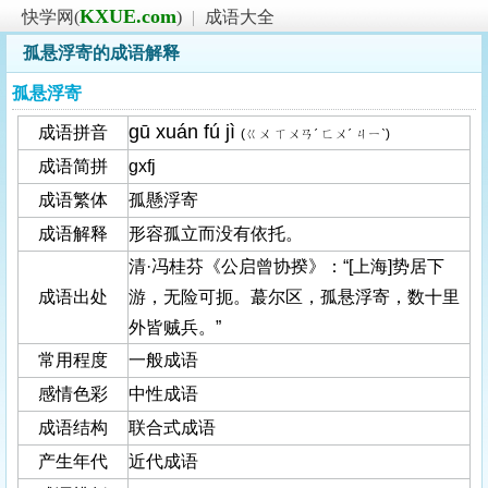
KXUE.com
快学网(
)
|
成语大全
孤悬浮寄的成语解释
孤悬浮寄
gū xuán fú jì
成语拼音
(ㄍㄨ ㄒㄨㄢˊ ㄈㄨˊ ㄐㄧˋ)
成语简拼
gxfj
成语繁体
孤懸浮寄
成语解释
形容孤立而没有依托。
清·冯桂芬《公启曾协揆》：“[上海]势居下
成语出处
游，无险可扼。蕞尔区，孤悬浮寄，数十里
外皆贼兵。”
常用程度
一般成语
感情色彩
中性成语
成语结构
联合式成语
产生年代
近代成语