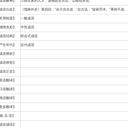
成语解释】
①指世家的人才、器物必定出众。②喻指乡贤。
成语出处】
《儒林外史》第四回：“余大先生道：‘自古说：“故家乔木。”果然不差。
常用程度】
一般成语
感情色彩】
中性成语
成语结构】
联合式成语
产生年代】
近代成语
成语辨析】
成语辨形】
成语正音】
英语翻译】
日语翻译】
俄语翻译】
更多翻译】
歇 后 语】
成语谜语】