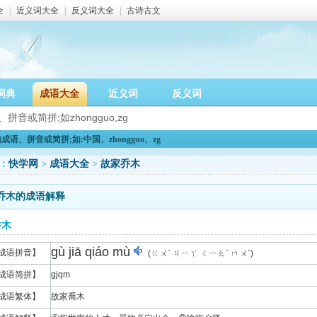
全
|
近义词大全
|
反义词大全
|
古诗古文
词典
成语大全
近义词
反义词
语、拼音或简拼;如:中国、zhongguo、zg
：
快学网
>
成语大全
>
故家乔木
乔木的成语解释
乔木
gù jiā qiáo mù
成语拼音】
(ㄍㄨˋ ㄐㄧㄚ ㄑㄧㄠˊ ㄇㄨˋ)
成语简拼】
gjqm
成语繁体】
故家喬木