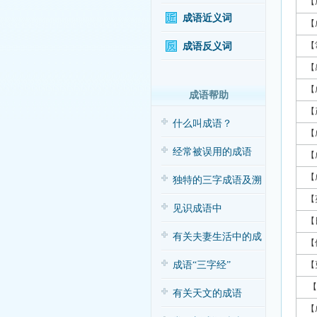
【
成语近义词
【
【
成语反义词
【
【
成语帮助
【
什么叫成语？
【
经常被误用的成语
【
【
独特的三字成语及溯
【
源
见识成语中
【
的“三”与“五”
有关夫妻生活中的成
【
语应用（搞笑
成语“三字经”
【
【
有关天文的成语
【