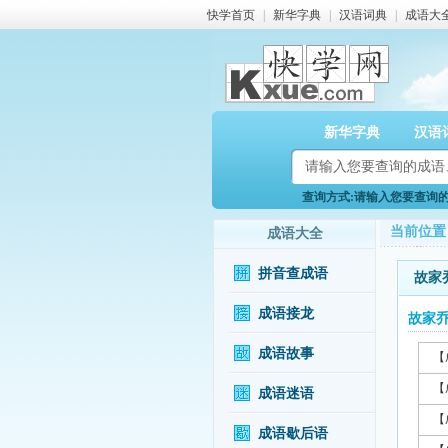
快学首页
|
新华字典
|
汉语词典
|
成语大
新华字典
汉语
查询方式:请输入您要查询的成
当前位置
成语大全
拼音查成语
故家
成语接龙
故家
成语故事
【
【
成语迷语
【
成语歇后语