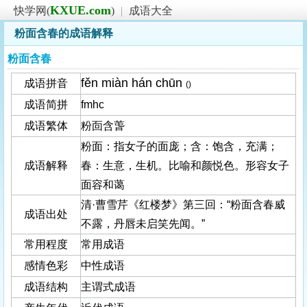
KXUE.com
快学网(
)
|
成语大全
粉面含春的成语解释
粉面含春
fěn miàn hán chūn
成语拼音
()
成语简拼
fmhc
成语繁体
粉靣含萅
粉面：指女子的面庞；含：饱含，充满；
成语解释
春：生意，生机。比喻和颜悦色。形容女子
面容和蔼
清·曹雪芹《红楼梦》第三回：“粉面含春威
成语出处
不露，丹唇未启笑先闻。”
常用程度
常用成语
感情色彩
中性成语
成语结构
主谓式成语