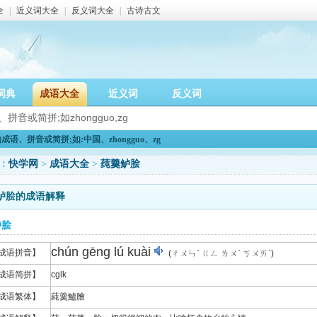
全
|
近义词大全
|
反义词大全
|
古诗古文
词典
成语大全
近义词
反义词
语、拼音或简拼;如:中国、zhongguo、zg
：
快学网
>
成语大全
>
莼羹鲈脍
鲈脍的成语解释
鲈脍
chún gēng lú kuài
成语拼音】
(ㄔㄨㄣˊ ㄍㄥ ㄌㄨˊ ㄎㄨㄞˋ)
成语简拼】
cglk
成语繁体】
蒓羹鱸膾