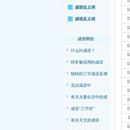
【
成语近义词
【
【
成语反义词
【
【
成语帮助
【
什么叫成语？
【
经常被误用的成语
【
【
独特的三字成语及溯
【
源
见识成语中
【
的“三”与“五”
有关夫妻生活中的成
【
语应用（搞笑
成语“三字经”
【
【
有关天文的成语
【