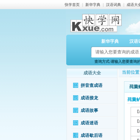
快学首页
|
新华字典
|
汉语词典
|
成语大
新华字典
汉语
查询方式:请输入您要查询的成
当前位置
成语大全
拼音查成语
莼羹
成语接龙
莼羹
成语故事
【
【
成语迷语
【
成语歇后语