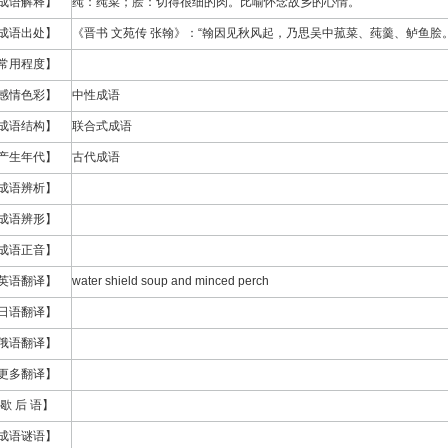
成语解释】
莼：莼菜；脍：切得很细的肉。比喻怀念故乡的心情。
成语出处】
《晋书 文苑传 张翰》：“翰因见秋风起，乃思吴中菰菜、莼羹、鲈鱼脍。
常用程度】
感情色彩】
中性成语
成语结构】
联合式成语
产生年代】
古代成语
成语辨析】
成语辨形】
成语正音】
英语翻译】
water shield soup and minced perch
日语翻译】
俄语翻译】
更多翻译】
歇 后 语】
成语谜语】