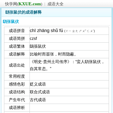
KXUE.com
快学网(
)
|
成语大全
鸱张鼠伏的成语解释
鸱张鼠伏
chī zhāng shǔ fú
成语拼音
(ㄔㄧ ㄓㄤ ㄕㄨˇ ㄈㄨˊ)
成语简拼
czsf
成语繁体
鴟張鼠伏
成语解释
比喻时而嚣张，时而隐蔽。
《明史·贵州土司传序》：“蛮人鸱张鼠伏，
成语出处
自其常态。”
常用程度
感情色彩
贬义成语
成语结构
联合式成语
产生年代
古代成语
成语辨析