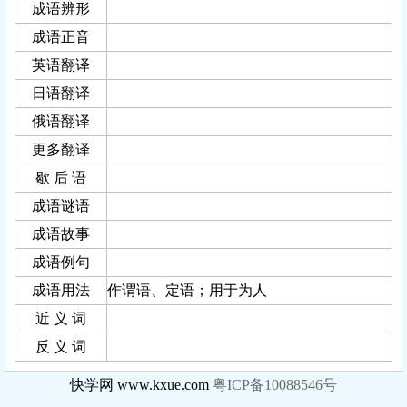
成语辨形
成语正音
英语翻译
日语翻译
俄语翻译
更多翻译
歇 后 语
成语谜语
成语故事
成语例句
成语用法
作谓语、定语；用于为人
近 义 词
反 义 词
快学网 www.kxue.com
粤ICP备10088546号