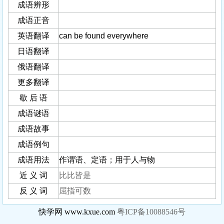
成语辨形
成语正音
英语翻译
can be found everywhere
日语翻译
俄语翻译
更多翻译
歇 后 语
成语谜语
成语故事
成语例句
成语用法
作谓语、定语；用于人与物
近 义 词
比比皆是
反 义 词
屈指可数
快学网 www.kxue.com
粤ICP备10088546号