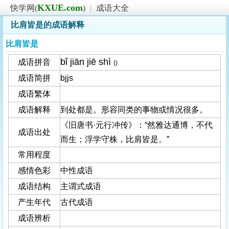
KXUE.com
快学网(
)
|
成语大全
比肩皆是的成语解释
比肩皆是
bǐ jiān jiē shì
成语拼音
()
成语简拼
bjjs
成语繁体
成语解释
到处都是。形容同类的事物或情况很多。
《旧唐书·元行冲传》：“然雅达通博，不代
成语出处
而生；浮学守株，比肩皆是。”
常用程度
感情色彩
中性成语
成语结构
主谓式成语
产生年代
古代成语
成语辨析