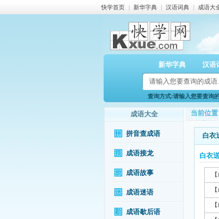
快学首页
|
新华字典
|
汉语词典
|
成语大
新华字典
汉语
查询方式:请输入您要查询的成
当前位置
成语大全
拼音查成语
白衣
成语接龙
白衣
成语故事
【
【
成语迷语
【
成语歇后语