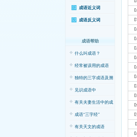
【
成语近义词
【
【
成语反义词
【
【
成语帮助
【
什么叫成语？
【
经常被误用的成语
【
【
独特的三字成语及溯
【
源
见识成语中
【
的“三”与“五”
有关夫妻生活中的成
【
语应用（搞笑
成语“三字经”
【
【
有关天文的成语
【