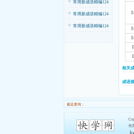
常用新成语精编124
【
条（三）
常用新成语精编124
条（四）
常用新成语精编124
【
条（一）
【
【
【
相关
成语
最近查询：
Cop
免