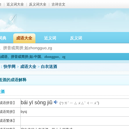
全
|
近义词大全
|
反义词大全
|
古诗古文
词典
成语大全
近义词
反义词
语、拼音或简拼;如:中国、zhongguo、zg
：
快学网
>
成语大全
>
白衣送酒
送酒的成语解释
送酒
bái yī sòng jiǔ
成语拼音】
(ㄅㄞˊ ㄧ ㄙㄨㄙˋ ㄐㄧㄨˇ)
成语简拼】
bysj
成语繁体】