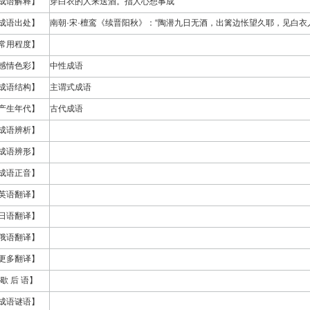
成语解释】
穿白衣的人来送酒。指人心想事成
成语出处】
南朝·宋·檀鸾《续晋阳秋》：“陶潜九日无酒，出篱边怅望久耶，见白衣
常用程度】
感情色彩】
中性成语
成语结构】
主谓式成语
产生年代】
古代成语
成语辨析】
成语辨形】
成语正音】
英语翻译】
日语翻译】
俄语翻译】
更多翻译】
歇 后 语】
成语谜语】