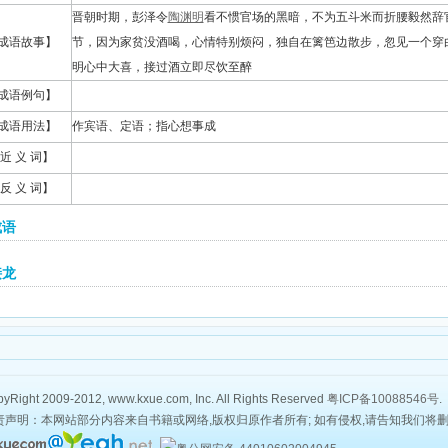
晋朝时期，彭泽令
陶渊明
看不惯官场的黑暗，不为五斗米而折腰毅然辞
成语故事】
节，因为家贫没酒喝，心情特别烦闷，独自在篱笆边散步，忽见一个穿
明心中大喜，接过酒立即尽饮至醉
成语例句】
成语用法】
作宾语、定语；指心想事成
近 义 词】
反 义 词】
成语
接龙
yRight 2009-2012, www.kxue.com, Inc. All Rights Reserved
粤ICP备10088546号
.
责声明：本网站部分内容来自书籍或网络,版权归原作者所有; 如有侵权,请告知我们将