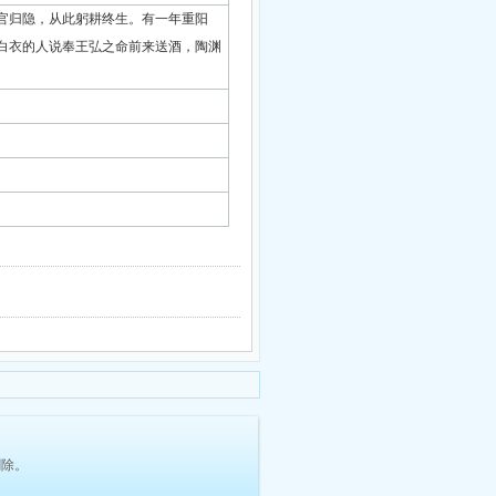
官归隐，从此躬耕终生。有一年重阳
白衣的人说奉王弘之命前来送酒，陶渊
删除。