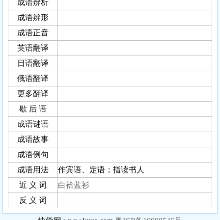
成语辨析
成语辨形
成语正音
英语翻译
日语翻译
俄语翻译
更多翻译
歇 后 语
成语谜语
成语故事
成语例句
成语用法
作宾语、定语；指读书人
近 义 词
白袷蓝衫
反 义 词