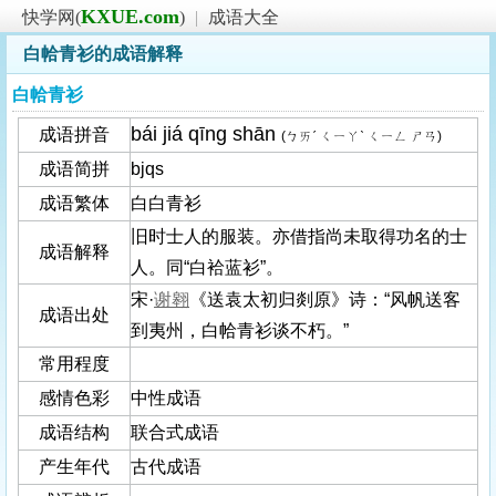
KXUE.com
快学网(
)
|
成语大全
白帢青衫的成语解释
白帢青衫
bái jiá qīng shān
成语拼音
(ㄅㄞˊ ㄑㄧㄚˋ ㄑㄧㄥ ㄕㄢ)
成语简拼
bjqs
成语繁体
白白青衫
旧时士人的服装。亦借指尚未取得功名的士
成语解释
人。同“白袷蓝衫”。
宋·
谢翱
《送袁太初归剡原》诗：“风帆送客
成语出处
到夷州，白帢青衫谈不朽。”
常用程度
感情色彩
中性成语
成语结构
联合式成语
产生年代
古代成语