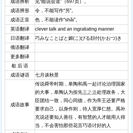
成语辨析
见“能说会道”（697页）。
成语辨形
令，不能写作“另”。
成语正音
色，不能读作“shǎi”。
英语翻译
clever talk and an ingratiating manner
日语翻译
巧みなことばと媚(こ)びる顔付(かおつ)き
俄语翻译
更多翻译
歇 后 语
成语谜语
七月谈秋景
传说舜帝时期，皋陶和禹一起讨论治理国家
的大事，皋陶认为按先
王之道
处理政务，大
臣团结一致，同心同德，作为帝王还要严格
成语故事
要求自己，以身作则，待人宽厚仁慈。禹补
充说还要知人善任，有智慧的人才能用人得
当，不会害怕那些花言巧语讨好的人