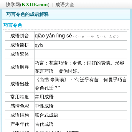
KXUE.com
快学网(
)
|
成语大全
巧言令色的成语解释
巧言令色
qiǎo yán lìng sè
成语拼音
(ㄑㄧㄠˇ ㄧㄢˊ ㄌㄧㄥˋ ㄙㄜˋ)
成语简拼
qyls
成语繁体
巧言：花言巧语；令色：讨好的表情。形容
成语解释
花言巧语，虚伪讨好。
《
尚书
皋陶谟》：“何迁乎有苗，何畏乎巧言
成语出处
令色孔壬？”
常用程度
常用成语
感情色彩
中性成语
成语结构
联合式成语
产生年代
古代成语