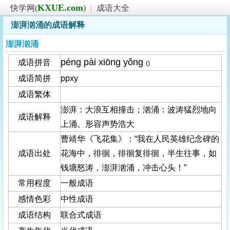
KXUE.com
快学网(
)
|
成语大全
澎湃汹涌的成语解释
澎湃汹涌
péng pài xiōng yǒng
成语拼音
()
成语简拼
ppxy
成语繁体
澎湃：大浪互相撞击；汹涌：波涛猛烈地向
成语解释
上涌。形容声势浩大
曹靖华《飞花集》：“我在人民英雄纪念碑的
成语出处
花海中，徘徊，徘徊复徘徊，半生往事，如
钱塘怒涛，澎湃汹涌，冲击心头！”
常用程度
一般成语
感情色彩
中性成语
成语结构
联合式成语