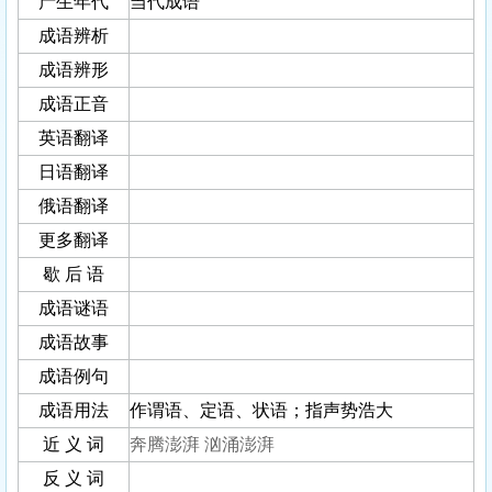
产生年代
当代成语
成语辨析
成语辨形
成语正音
英语翻译
日语翻译
俄语翻译
更多翻译
歇 后 语
成语谜语
成语故事
成语例句
成语用法
作谓语、定语、状语；指声势浩大
近 义 词
奔腾澎湃
汹涌澎湃
反 义 词