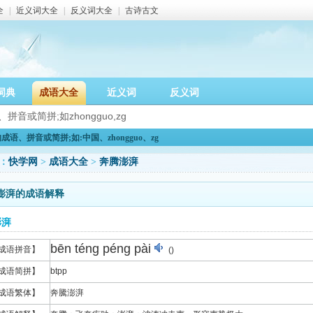
全
|
近义词大全
|
反义词大全
|
古诗古文
词典
成语大全
近义词
反义词
语、拼音或简拼;如:中国、zhongguo、zg
：
快学网
>
成语大全
>
奔腾澎湃
澎湃的成语解释
澎湃
bēn téng péng pài
成语拼音】
()
成语简拼】
btpp
成语繁体】
奔騰澎湃