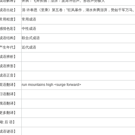
成语解释】
奔腾：飞奔疾驰；澎湃：波涛冲击声。形容声势极大
成语出处】
清·许奉恩《里乘》第五卷：“狂风暴作，湖水奔腾澎湃，势如千军万马。
常用程度】
常用成语
感情色彩】
中性成语
成语结构】
联合式成语
产生年代】
近代成语
成语辨析】
成语辨形】
成语正音】
英语翻译】
run mountains high <surge forward>
日语翻译】
俄语翻译】
更多翻译】
歇 后 语】
成语谜语】