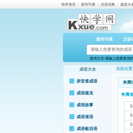
快学首页
|
新华字典
|
汉语词典
|
成语大
新华字典
汉语
查询方式:请输入您要查询的成
当前位置
成语大全
拼音查成语
奔腾
成语接龙
奔腾
成语故事
【
【
成语迷语
【
成语歇后语