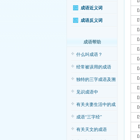
【
成语近义词
【
【
成语反义词
【
【
成语帮助
【
什么叫成语？
【
经常被误用的成语
【
【
独特的三字成语及溯
【
源
见识成语中
【
的“三”与“五”
有关夫妻生活中的成
【
语应用（搞笑
成语“三字经”
【
【
有关天文的成语
【