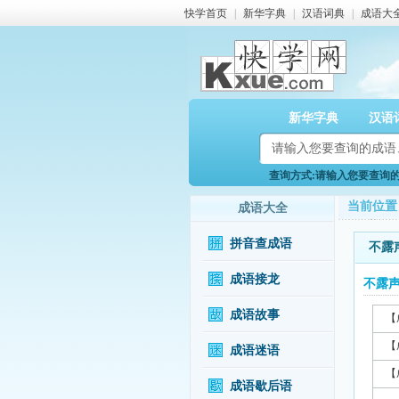
快学首页
|
新华字典
|
汉语词典
|
成语大
新华字典
汉语
查询方式:请输入您要查询的成
当前位置
成语大全
拼音查成语
不露
成语接龙
不露
成语故事
【
【
成语迷语
【
成语歇后语