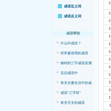
【
成语近义词
【
成语反义词
【
【
成语帮助
【
什么叫成语？
【
【
经常被误用的成语
【
独特的三字成语及溯
【
源
见识成语中
【
【
的“三”与“五”
有关夫妻生活中的成
【
语应用（搞笑
成语“三字经”
【
有关天文的成语
【