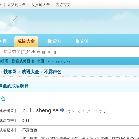
全
|
近义词大全
|
反义词大全
|
古诗古文
词典
成语大全
近义词
反义词
语、拼音或简拼;如:中国、zhongguo、zg
：
快学网
>
成语大全
>
不露声色
声色的成语解释
声色
bù lù shēng sè
成语拼音】
(ㄅㄨˋ ㄌㄡˋ ㄕㄥ ㄙㄜˋ)
成语简拼】
blss
成语繁体】
不露聲色