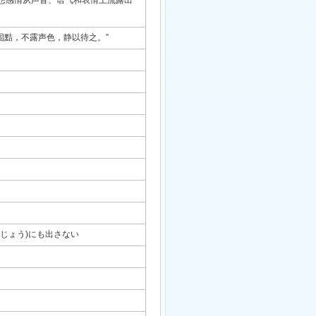
想感情从声音、语气和表情上流露出
固黠，不露声色，静以待之。”
うじょう)にも出さない