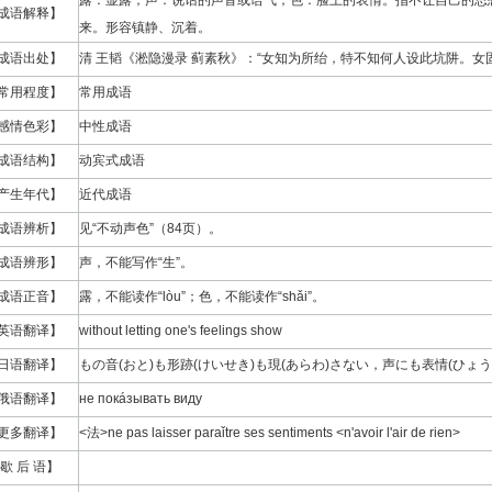
露：显露；声：说话的声音或语气；色：脸上的表情。指不让自己的思
成语解释】
来。形容镇静、沉着。
成语出处】
清 王韬《淞隐漫录 蓟素秋》：“女知为所绐，特不知何人设此坑阱。女
常用程度】
常用成语
感情色彩】
中性成语
成语结构】
动宾式成语
产生年代】
近代成语
成语辨析】
见“不动声色”（84页）。
成语辨形】
声，不能写作“生”。
成语正音】
露，不能读作“lòu”；色，不能读作“shǎi”。
英语翻译】
without letting one's feelings show
日语翻译】
もの音(おと)も形跡(けいせき)も現(あらわ)さない，声にも表情(ひょ
俄语翻译】
не покáзывать виду
更多翻译】
<法>ne pas laisser paraǐtre ses sentiments <n'avoir l'air de rien>
歇 后 语】