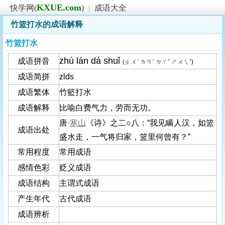
KXUE.com
快学网(
)
|
成语大全
竹篮打水的成语解释
竹篮打水
zhú lán dá shuǐ
成语拼音
(ㄓㄨˊ ㄌㄢˊ ㄉㄚˇ ㄕㄨㄟˇ)
成语简拼
zlds
成语繁体
竹籃打水
成语解释
比喻白费气力，劳而无功。
唐·
寒山
《诗》之二○八：“我见瞒人汉，如篮
成语出处
盛水走，一气将归家，篮里何曾有？”
常用程度
常用成语
感情色彩
贬义成语
成语结构
主谓式成语
产生年代
古代成语
成语辨析