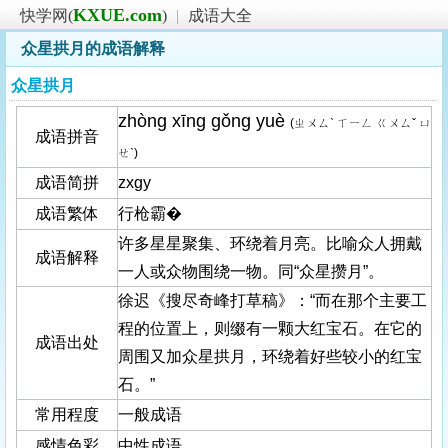
KXUE.com
快学网(
)
|
成语大全
众星拱月的成语解释
众星拱月
zhòng xīng gǒng yuè
(ㄓㄨㄙˋ ㄒㄧㄥ ㄍㄨㄙˇ ㄩ
成语拼音
ㄝˋ)
成语简拼
zxgy
成语繁体
行枪霸�
许多星星聚集、环绕着月亮。比喻众人拥戴
成语解释
一人或众物围绕一物。同“众星攒月”。
徐迟《搜尽奇峰打草稿》：“而在那个主要工
程的位置上，则缀有一颗大红宝石。在它的
成语出处
周围又加众星拱月，环绕着好些较小的红宝
石。”
常用程度
一般成语
感情色彩
中性成语