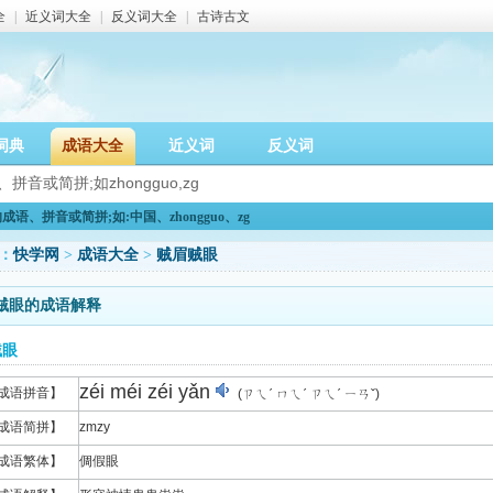
全
|
近义词大全
|
反义词大全
|
古诗古文
词典
成语大全
近义词
反义词
语、拼音或简拼;如:中国、zhongguo、zg
：
快学网
>
成语大全
>
贼眉贼眼
贼眼的成语解释
贼眼
zéi méi zéi yǎn
成语拼音】
(ㄗㄟˊ ㄇㄟˊ ㄗㄟˊ ㄧㄢˇ)
成语简拼】
zmzy
成语繁体】
倜假眼