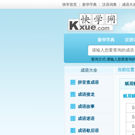
快学首页
|
新华字典
|
汉语词典
|
成语大
新华字典
汉语
查询方式:请输入您要查询的成
当前位置
成语大全
拼音查成语
贼眉
成语接龙
贼眉
成语故事
【
【
成语迷语
【
成语歇后语