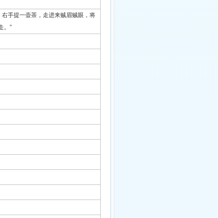
，右手提一壶茶，走进来贼眉贼眼，将
。”