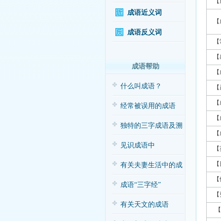
【
成语近义词
【
成语反义词
【
【
成语帮助
【
什么叫成语？
【
【
经常被误用的成语
【
独特的三字成语及溯
【
源
见识成语中
【
【
的“三”与“五”
有关夫妻生活中的成
【
语应用（搞笑
成语“三字经”
【
有关天文的成语
【