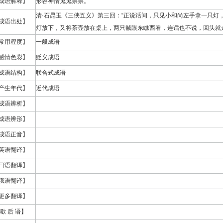
成语解释】
形容神情鬼鬼祟祟。
清·石昆玉《三侠五义》第三回：“正说话间，只见小和尚左手拿一只灯
成语出处】
灯放下，又将茶壶放在桌上，两只贼眼东瞧西看，连话也不说，回头就走
常用程度】
一般成语
感情色彩】
贬义成语
成语结构】
联合式成语
产生年代】
近代成语
成语辨析】
成语辨形】
成语正音】
英语翻译】
日语翻译】
俄语翻译】
更多翻译】
歇 后 语】