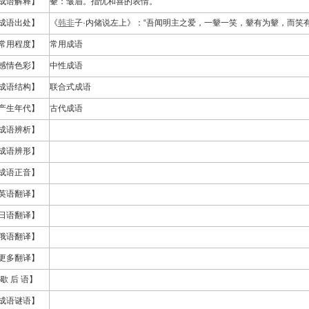
成语解释】
颦：皱眉。指忧和喜的表情。
成语出处】
《
韩非
子·内储说左上》：“吾闻明主之爱，一颦一笑，颦有为颦，而笑有
常用程度】
常用成语
感情色彩】
中性成语
成语结构】
联合式成语
产生年代】
古代成语
成语辨析】
成语辨形】
成语正音】
英语翻译】
日语翻译】
俄语翻译】
更多翻译】
歇 后 语】
成语谜语】