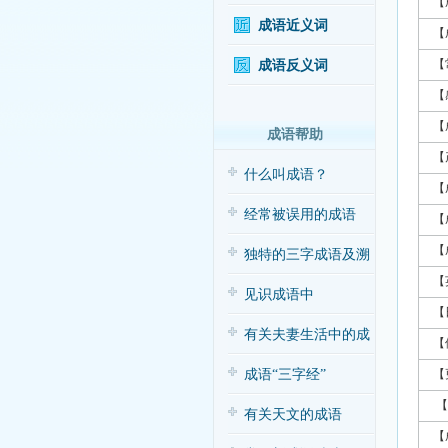
【
成语近义词
【
【
成语反义词
【
【
成语帮助
【
什么叫成语？
【
经常被误用的成语
【
【
独特的三字成语及溯
【
源
见识成语中
【
的“三”与“五”
有关夫妻生活中的成
【
语应用（搞笑
成语“三字经”
【
【
有关天文的成语
【