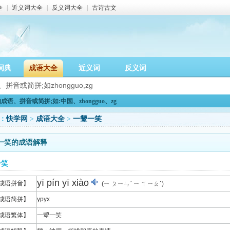
全
|
近义词大全
|
反义词大全
|
古诗古文
词典
成语大全
近义词
反义词
语、拼音或简拼;如:中国、zhongguo、zg
：
快学网
>
成语大全
>
一颦一笑
一笑的成语解释
一笑
yī pín yī xiào
成语拼音】
(ㄧ ㄆㄧㄣˊ ㄧ ㄒㄧㄠˋ)
成语简拼】
ypyx
成语繁体】
一顰一笑