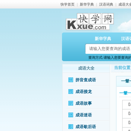
快学首页
|
新华字典
|
汉语词典
|
成语大
新华字典
汉语
查询方式:请输入您要查询的成
当前位置
成语大全
拼音查成语
一颦
成语接龙
一颦
成语故事
【
【
成语迷语
【
成语歇后语