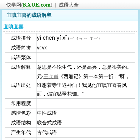
KXUE.com
快学网(
)
|
成语大全
宜嗔宜喜的成语解释
宜嗔宜喜
yí chēn yí xǐ
成语拼音
(ㄧˊ ㄔㄣ ㄧˊ ㄒㄧˇ)
成语简拼
ycyx
成语繁体
成语解释
意思是不论生气，还是高兴，总是很美的。
元·
王实甫
《西厢记》第一本第一折：“呀，
成语出处
谁想着寺里遇神仙！我见他宜嗔宜喜春风
面，偏宜贴翠花钿。”
常用程度
感情色彩
中性成语
成语结构
联合式成语
产生年代
古代成语