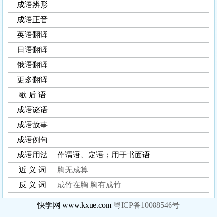
成语辨形
成语正音
英语翻译
日语翻译
俄语翻译
更多翻译
歇 后 语
成语谜语
成语故事
成语例句
成语用法
作谓语、定语；用于书面语
近 义 词
胸无成算
反 义 词
成竹在胸
胸有成竹
快学网 www.kxue.com
粤ICP备10088546号