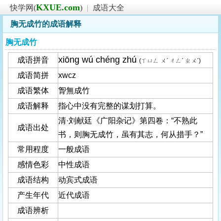
KXUE.com
快学网(
)
|
成语大全
胸无成竹的成语解释
胸无成竹
xiōng wú chéng zhú
成语拼音
(ㄒㄩㄥ ㄨˊ ㄔㄥˊ ㄓㄨˊ)
成语简拼
xwcz
成语繁体
胷無成竹
成语解释
指心中没有完整的谋划打算。
清·刘献廷《广阳杂记》第四卷：“不熟此
成语出处
书，则胸无成竹，虽有其志，何从措手？”
常用程度
一般成语
感情色彩
中性成语
成语结构
动宾式成语
产生年代
近代成语
成语辨析