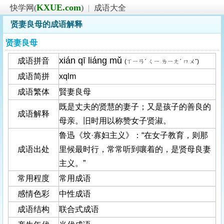
KXUE.com
快学网(
)
|
成语大全
贤妻良母的成语解释
贤妻良母
xián qī liáng mǔ
成语拼音
(ㄒㄧㄢˊ ㄑㄧ ㄌㄧㄤˊ ㄇㄨˇ)
成语简拼
xqlm
成语繁体
賢妻良母
既是丈夫的贤慧的妻子；又是孩子的善良的
成语解释
母亲。旧时用以称赞女子贤淑。
鲁迅《坟·寡妇主义》：“在女子教育，则那
成语出处
里候最时行，常常听到嚷着的，是贤母良妻
主义。”
常用程度
常用成语
感情色彩
中性成语
成语结构
联合式成语