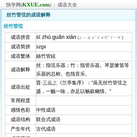
KXUE.com
快学网(
)
|
成语大全
丝竹管弦的成语解释
丝竹管弦
sī zhú guǎn xián
成语拼音
(ㄙㄧ ㄓㄨˊ ㄍㄨㄢˇ ㄒㄧㄢˊ)
成语简拼
szgx
成语繁体
絲竹管絃
丝：指弦乐器；竹：指管乐器。琴瑟箫笛等
成语解释
乐器的总称。也指音乐。
晋·
王羲之
《兰亭集序》：“虽无丝竹管弦之
成语出处
盛，一觞一咏，亦足以畅叙幽情。”
常用程度
感情色彩
中性成语
成语结构
联合式成语
产生年代
古代成语