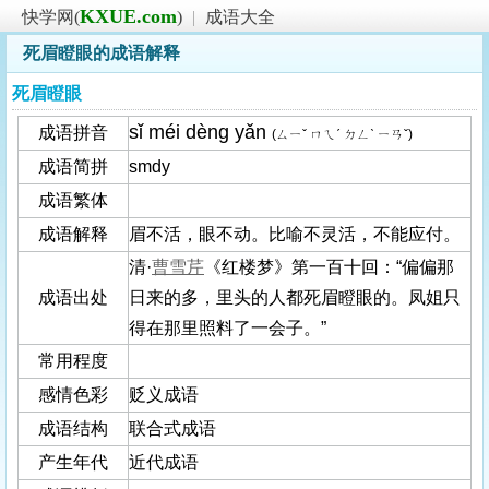
KXUE.com
快学网(
)
|
成语大全
死眉瞪眼的成语解释
死眉瞪眼
sǐ méi dèng yǎn
成语拼音
(ㄙㄧˇ ㄇㄟˊ ㄉㄥˋ ㄧㄢˇ)
成语简拼
smdy
成语繁体
成语解释
眉不活，眼不动。比喻不灵活，不能应付。
清·
曹雪芹
《红楼梦》第一百十回：“偏偏那
成语出处
日来的多，里头的人都死眉瞪眼的。凤姐只
得在那里照料了一会子。”
常用程度
感情色彩
贬义成语
成语结构
联合式成语
产生年代
近代成语