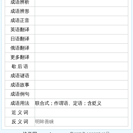
成语辨析
成语辨形
成语正音
英语翻译
日语翻译
俄语翻译
更多翻译
歇 后 语
成语谜语
成语故事
成语例句
成语用法
联合式；作谓语、定语；含贬义
近 义 词
反 义 词
明眸善睐