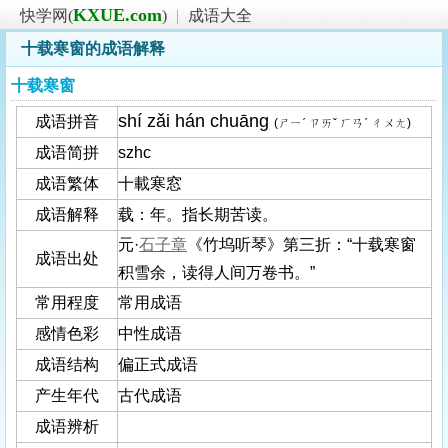
KXUE.com
快学网(
)
|
成语大全
十载寒窗的成语解释
十载寒窗
shí zǎi hán chuāng
成语拼音
(ㄕㄧˊ ㄗㄞˇ ㄏㄢˊ ㄔㄨㄤ)
成语简拼
szhc
成语繁体
十載寒窓
成语解释
载：年。指长期苦读。
元·
石子章
《竹坞听琴》第三折：“十载寒窗
成语出处
积雪余，读得人间万卷书。”
常用程度
常用成语
感情色彩
中性成语
成语结构
偏正式成语
产生年代
古代成语
成语辨析