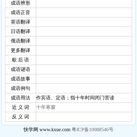
成语辨形
成语正音
英语翻译
日语翻译
俄语翻译
更多翻译
歇 后 语
成语谜语
成语故事
成语例句
成语用法
作宾语、定语；指十年时间闭门苦读
近 义 词
十年寒窗
反 义 词
快学网 www.kxue.com
粤ICP备10088546号