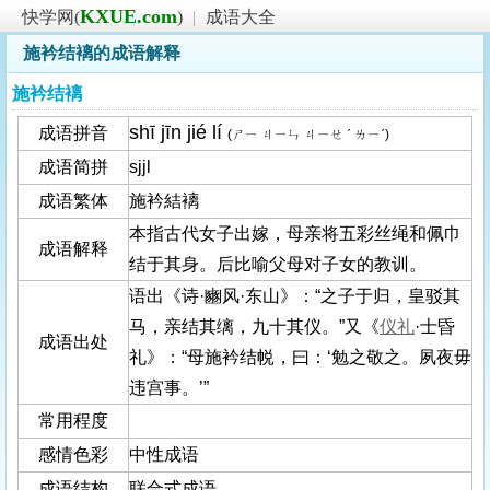
KXUE.com
快学网(
)
|
成语大全
施衿结褵的成语解释
施衿结褵
shī jīn jié lí
成语拼音
(ㄕㄧ ㄐㄧㄣ ㄐㄧㄝ ˊ ㄌㄧˊ)
成语简拼
sjjl
成语繁体
施衿結褵
本指古代女子出嫁，母亲将五彩丝绳和佩巾
成语解释
结于其身。后比喻父母对子女的教训。
语出《诗·豳风·东山》：“之子于归，皇驳其
马，亲结其缡，九十其仪。”又《
仪礼
·士昏
成语出处
礼》：“母施衿结帨，曰：‘勉之敬之。夙夜毋
违宫事。’”
常用程度
感情色彩
中性成语
成语结构
联合式成语