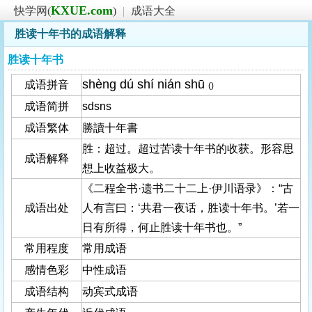
KXUE.com
快学网(
)
|
成语大全
胜读十年书的成语解释
胜读十年书
shèng dú shí nián shū
成语拼音
()
成语简拼
sdsns
成语繁体
勝讀十年書
胜：超过。超过苦读十年书的收获。形容思
成语解释
想上收益极大。
《二程全书·遗书二十二上·伊川语录》：“古
成语出处
人有言曰：‘共君一夜话，胜读十年书。’若一
日有所得，何止胜读十年书也。”
常用程度
常用成语
感情色彩
中性成语
成语结构
动宾式成语