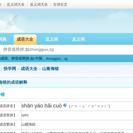
全
|
近义词大全
|
反义词大全
|
古诗古文
词典
成语大全
近义词
反义词
语、拼音或简拼;如:中国、zhongguo、zg
：
快学网
>
成语大全
>
山肴海错
海错的成语解释
海错
shān yáo hǎi cuò
成语拼音】
(ㄕㄢ ㄧㄠˊ ㄏㄞˇ ㄘㄨㄛˋ)
成语简拼】
syhc
成语繁体】
山餚海錯