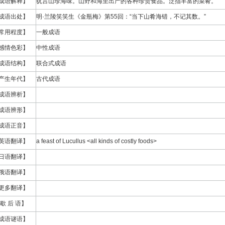
成语解释】
犹言山珍海味。山野和海里出产的各种珍贵食品。泛指丰富的菜肴。
成语出处】
明·兰陵笑笑生《金瓶梅》第55回：“当下山肴海错，不记其数。”
常用程度】
一般成语
感情色彩】
中性成语
成语结构】
联合式成语
产生年代】
古代成语
成语辨析】
成语辨形】
成语正音】
英语翻译】
a feast of Lucullus <all kinds of costly foods>
日语翻译】
俄语翻译】
更多翻译】
歇 后 语】
成语谜语】