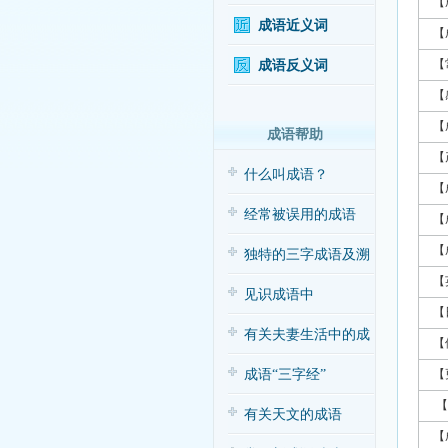
【
成语近义词
【
【
成语反义词
【
【
成语帮助
【
什么叫成语？
【
经常被误用的成语
【
【
独特的三字成语及溯
【
源
见识成语中
【
的“三”与“五”
有关夫妻生活中的成
【
语应用（搞笑
成语“三字经”
【
【
有关天文的成语
【