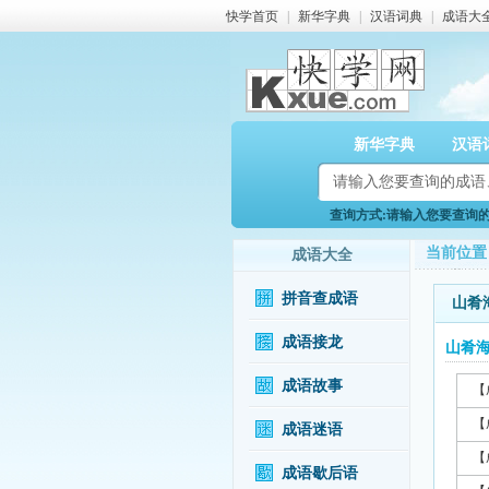
快学首页
|
新华字典
|
汉语词典
|
成语大
新华字典
汉语
查询方式:请输入您要查询的成
当前位置
成语大全
拼音查成语
山肴
成语接龙
山肴
成语故事
【
【
成语迷语
【
成语歇后语