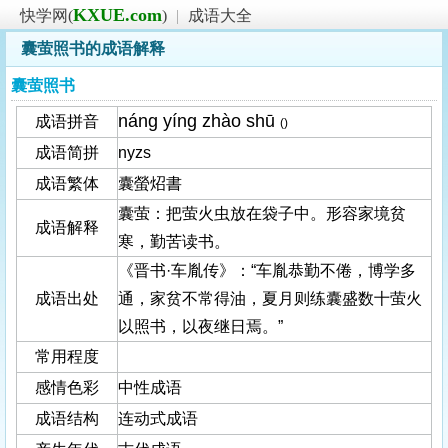
KXUE.com
快学网(
)
|
成语大全
囊萤照书的成语解释
囊萤照书
náng yíng zhào shū
成语拼音
()
成语简拼
nyzs
成语繁体
囊螢炤書
囊萤：把萤火虫放在袋子中。形容家境贫
成语解释
寒，勤苦读书。
《晋书·车胤传》：“车胤恭勤不倦，博学多
成语出处
通，家贫不常得油，夏月则练囊盛数十萤火
以照书，以夜继日焉。”
常用程度
感情色彩
中性成语
成语结构
连动式成语