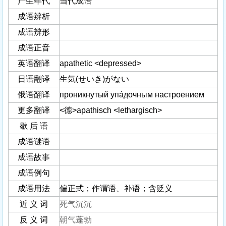
产生年代
当代成语
成语辨析
成语辨形
成语正音
英语翻译
apathetic <depressed>
日语翻译
生気(せいき)がない
俄语翻译
проникнутый упáдочным настроением
更多翻译
<德>apathisch <lethargisch>
歇 后 语
成语谜语
成语故事
成语例句
成语用法
偏正式；作谓语、补语；含贬义
近 义 词
死气沉沉
反 义 词
朝气蓬勃