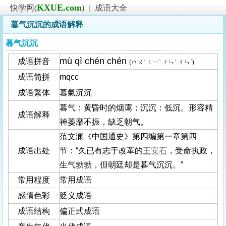
KXUE.com
快学网(
)
|
成语大全
暮气沉沉的成语解释
暮气沉沉
mù qì chén chén
成语拼音
(ㄇㄨˋ ㄑㄧˋ ㄔㄣˊ ㄔㄣˊ)
成语简拼
mqcc
成语繁体
暮氣沉沉
暮气：黄昏时的烟霭；沉沉：低沉。形容精
成语解释
神萎靡不振，缺乏朝气。
范文澜《中国通史》第四编第一章第四
成语出处
节：“久已有志于改革的
王安石
，受命执政，
生气勃勃，但朝廷却是暮气沉沉。”
常用程度
常用成语
感情色彩
贬义成语
成语结构
偏正式成语