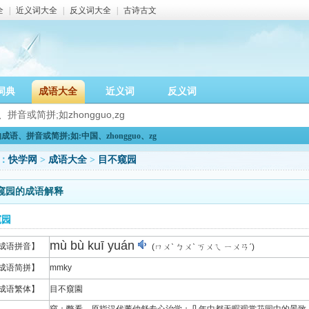
全
|
近义词大全
|
反义词大全
|
古诗古文
词典
成语大全
近义词
反义词
语、拼音或简拼;如:中国、zhongguo、zg
：
快学网
>
成语大全
>
目不窥园
窥园的成语解释
窥园
mù bù kuī yuán
成语拼音】
(ㄇㄨˋ ㄅㄨˋ ㄎㄨㄟ ㄧㄨㄢˊ)
成语简拼】
mmky
成语繁体】
目不窺園