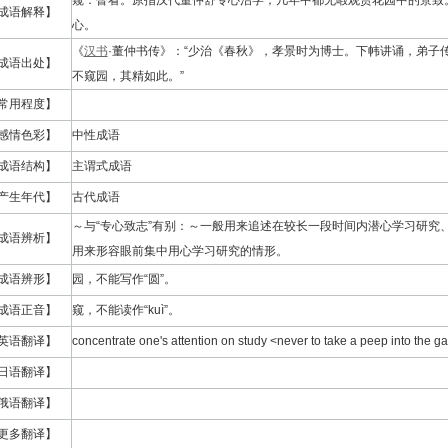
窥：瞥看。原指汉代董仲舒专心治学；几年中都无暇观赏花园中的景致
成语解释】
心。
《
汉书
·董仲书传》：“少治《春秋》，孝景时为博士。下帏讲诵，弟子
成语出处】
不窥园，其精如此。”
常用程度】
感情色彩】
中性成语
成语结构】
主谓式成语
产生年代】
古代成语
～与“专心致志”有别：～一般用来追述在较长一段时间内潜心学习研究、
成语辨析】
用来形容眼前集中用心学习研究的情形。
成语辨形】
园，不能写作“圆”。
成语正音】
窥，不能读作“kuì”。
英语翻译】
concentrate one's attention on study <never to take a peep into the g
日语翻译】
俄语翻译】
更多翻译】