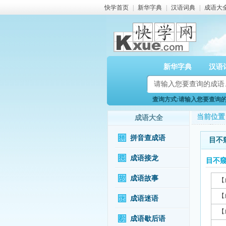
快学首页
|
新华字典
|
汉语词典
|
成语大
新华字典
汉语
查询方式:请输入您要查询的成
当前位置
成语大全
拼音查成语
目不
成语接龙
目不
成语故事
【
【
成语迷语
【
成语歇后语