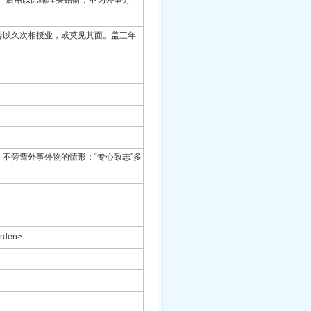
。后用以比喻埋头钻研；不为外事分
传以久次相授业，或莫见其面。盖三年
不旁骛外事外物的情形；“专心致志”多
arden>