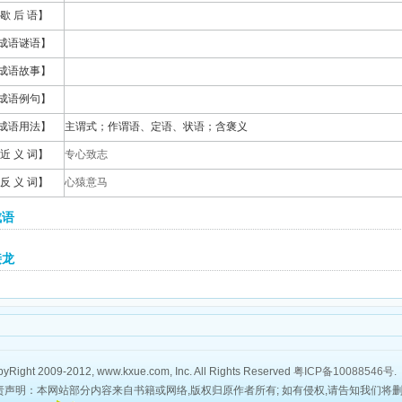
歇 后 语】
成语谜语】
成语故事】
成语例句】
成语用法】
主谓式；作谓语、定语、状语；含褒义
近 义 词】
专心致志
反 义 词】
心猿意马
成语
接龙
yRight 2009-2012, www.kxue.com, Inc. All Rights Reserved
粤ICP备10088546号
.
责声明：本网站部分内容来自书籍或网络,版权归原作者所有; 如有侵权,请告知我们将