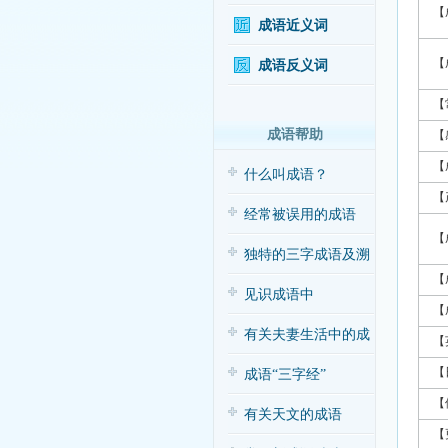
【
成语近义词
【
成语反义词
【
成语帮助
【
【
什么叫成语？
【
经常被误用的成语
【
独特的三字成语及溯
【
源
见识成语中
【
的“三”与“五”
有关夫妻生活中的成
【
【
语应用（搞笑
成语“三字经”
【
有关天文的成语
【