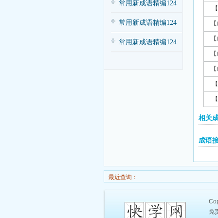
常用新成语精编124
【
条（三）
常用新成语精编124
【
【
条（四）
常用新成语精编124
【
条（一）
【
【
【
相关
成语
最近查询：
Cop
免