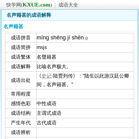
KXUE.com
快学网(
)
|
成语大全
名声籍甚的成语解释
名声籍甚
míng shēng jí shèn
成语拼音
()
成语简拼
msjs
成语繁体
名聲籍甚
成语解释
比喻名声极大。
《
史记
·陆贾列传》：“陆生以此游汉廷公卿
成语出处
间，名声籍甚。”
常用程度
感情色彩
中性成语
成语结构
主谓式成语
产生年代
古代成语
成语辨析