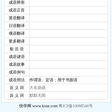
成语辨形
成语正音
英语翻译
日语翻译
俄语翻译
更多翻译
歇 后 语
成语谜语
成语故事
成语例句
成语用法
作谓语、定语；用于书面语
近 义 词
大名鼎鼎
反 义 词
默默无闻
快学网 www.kxue.com
粤ICP备10088546号