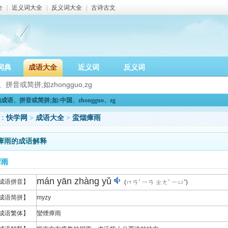
全
|
近义词大全
|
反义词大全
|
古诗古文
词典
成语大全
近义词
反义词
语、拼音或简拼;如:中国、zhongguo、zg
：
快学网
>
成语大全
>
蛮烟瘴雨
瘴雨的成语解释
瘴雨
mán yān zhàng yǔ
成语拼音】
(ㄇㄢˊ ㄧㄢ ㄓㄤˋ ㄧㄩˇ)
成语简拼】
myzy
成语繁体】
蠻煙瘴雨