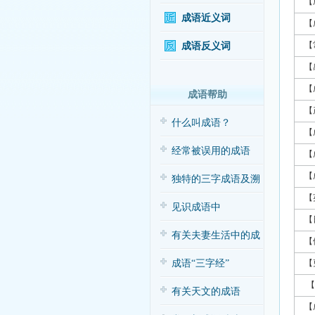
【
成语近义词
【
【
成语反义词
【
【
成语帮助
【
什么叫成语？
【
经常被误用的成语
【
【
独特的三字成语及溯
【
源
见识成语中
【
的“三”与“五”
有关夫妻生活中的成
【
语应用（搞笑
成语“三字经”
【
【
有关天文的成语
【