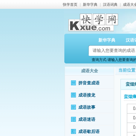
快学首页
|
新华字典
|
汉语词典
|
成语大
新华字典
汉语
查询方式:请输入您要查询的成
当前位置
成语大全
拼音查成语
蛮烟
成语接龙
蛮烟
成语故事
【
【
成语迷语
【
成语歇后语