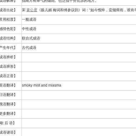
成语解释】
指南方有瘴气的烟雨。也泛指十分荒凉的地方。
成语出处】
宋
黄公度
《眼儿媚 梅词和傅参议韵》词：“如今憔悴，蛮烟瘴雨，谁肯寻
常用程度】
一般成语
感情色彩】
中性成语
成语结构】
联合式成语
产生年代】
古代成语
成语辨析】
成语辨形】
成语正音】
英语翻译】
smoky mist and miasma
日语翻译】
俄语翻译】
更多翻译】
歇 后 语】
成语谜语】