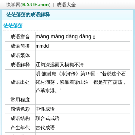
KXUE.com
快学网(
)
|
成语大全
茫茫荡荡的成语解释
茫茫荡荡
máng máng dàng dàng
成语拼音
()
成语简拼
mmdd
成语繁体
成语解释
辽阔深远而又模糊不清
明·施耐庵《水浒传》第19回：“若说这个石
成语出处
碣村湖荡，紧靠着梁山泊，都是茫茫荡荡，
芦苇水港。”
常用程度
感情色彩
中性成语
成语结构
联合式成语
产生年代
古代成语