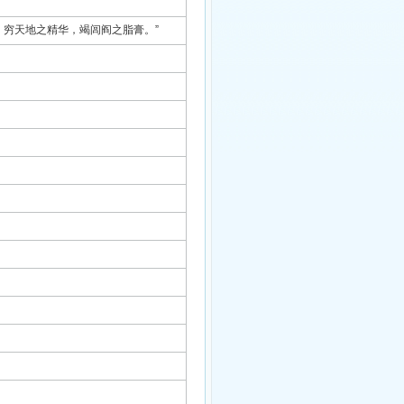
，穷天地之精华，竭闾阎之脂膏。”