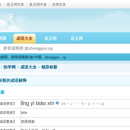
全
|
近义词大全
|
反义词大全
|
古诗古文
词典
成语大全
近义词
反义词
语、拼音或简拼;如:中国、zhongguo、zg
：
快学网
>
成语大全
>
领异标新
标新的成语解释
标新
lǐng yì biāo xīn
成语拼音】
(ㄌㄧㄥˇ ㄧˋ ㄅㄧㄠ ㄒㄧㄣ)
成语简拼】
lybx
成语繁体】
領異標新