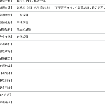
成语解释】
指与众不同，独创一格。
成语出处】
郑观应《盛世危言·商战上》：“下至淫巧奇技，亦领异标新，锥刀竞逐
常用程度】
一般成语
感情色彩】
中性成语
成语结构】
联合式成语
产生年代】
近代成语
成语辨析】
成语辨形】
成语正音】
英语翻译】
日语翻译】
俄语翻译】
更多翻译】
歇 后 语】
成语谜语】