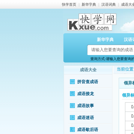
快学首页
|
新华字典
|
汉语词典
|
成语大
新华字典
汉语
查询方式:请输入您要查询的成
当前位置
成语大全
拼音查成语
领异
成语接龙
领异
成语故事
【
【
成语迷语
【
成语歇后语