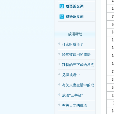
【
成语近义词
【
【
成语反义词
【
【
成语帮助
【
什么叫成语？
【
经常被误用的成语
【
【
独特的三字成语及溯
【
源
见识成语中
【
的“三”与“五”
有关夫妻生活中的成
【
语应用（搞笑
成语“三字经”
【
【
有关天文的成语
【