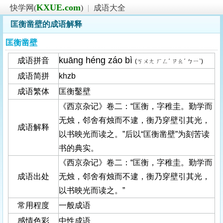
KXUE.com
快学网(
)
|
成语大全
匡衡凿壁的成语解释
匡衡凿壁
kuāng héng záo bì
成语拼音
(ㄎㄨㄤ ㄏㄥˊ ㄗㄠˊ ㄅㄧˋ)
成语简拼
khzb
成语繁体
匡衡鑿壁
《西京杂记》卷二：“匡衡，字稚圭。勤学而
无烛，邻舍有烛而不逮，衡乃穿壁引其光，
成语解释
以书映光而读之。”后以“匡衡凿壁”为刻苦读
书的典实。
《西京杂记》卷二：“匡衡，字稚圭。勤学而
成语出处
无烛，邻舍有烛而不逮，衡乃穿壁引其光，
以书映光而读之。”
常用程度
一般成语
感情色彩
中性成语