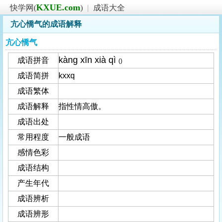
KXUE.com
快学网(
)
|
成语大全
亢心憍气的成语解释
亢心憍气
kàng xīn xià qì
成语拼音
()
成语简拼
kxxq
成语繁体
成语解释
指性情高傲。
成语出处
常用程度
一般成语
感情色彩
成语结构
产生年代
成语辨析
成语辨形