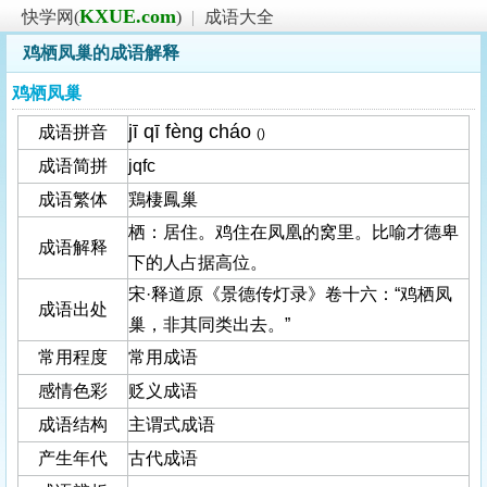
KXUE.com
快学网(
)
|
成语大全
鸡栖凤巢的成语解释
鸡栖凤巢
jī qī fèng cháo
成语拼音
()
成语简拼
jqfc
成语繁体
鶏棲鳳巢
栖：居住。鸡住在凤凰的窝里。比喻才德卑
成语解释
下的人占据高位。
宋·释道原《景德传灯录》卷十六：“鸡栖凤
成语出处
巢，非其同类出去。”
常用程度
常用成语
感情色彩
贬义成语
成语结构
主谓式成语
产生年代
古代成语