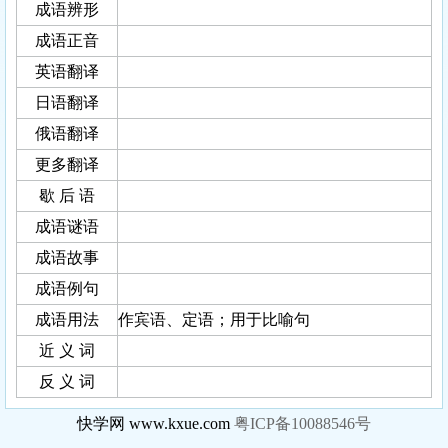
成语辨形
成语正音
英语翻译
日语翻译
俄语翻译
更多翻译
歇 后 语
成语谜语
成语故事
成语例句
成语用法
作宾语、定语；用于比喻句
近 义 词
反 义 词
快学网 www.kxue.com
粤ICP备10088546号