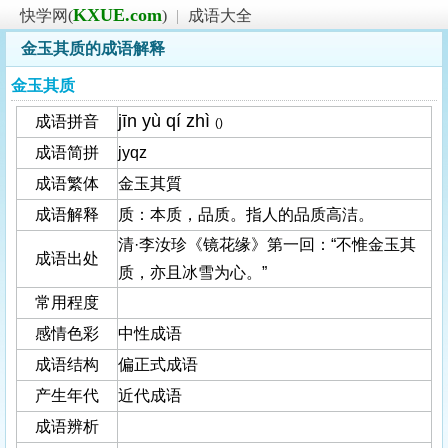
KXUE.com
快学网(
)
|
成语大全
金玉其质的成语解释
金玉其质
jīn yù qí zhì
成语拼音
()
成语简拼
jyqz
成语繁体
金玉其質
成语解释
质：本质，品质。指人的品质高洁。
清·李汝珍《镜花缘》第一回：“不惟金玉其
成语出处
质，亦且冰雪为心。”
常用程度
感情色彩
中性成语
成语结构
偏正式成语
产生年代
近代成语
成语辨析