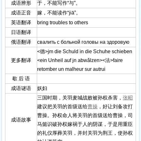
成语辨形
于，不能写作“与”。
成语正音
嫁，不能读作“jiā”。
英语翻译
bring troubles to others
日语翻译
俄语翻译
свалить с больной головы на здоровую
<德>jm die Schuld in die Schuhe schieben
更多翻译
<ein Unheil auf jn abwǎlzen><法>faire
retomber un malheur sur autrui
歇 后 语
成语谜语
妖妇
三国时期，关羽麦城战败被孙权杀害，
张昭
建议把关羽的首级送给
曹操
，好让刘备攻打
曹操。孙权命人将关羽的首级送给曹操，司
成语故事
马懿识破孙权嫁祸于人的阴谋，于是用重臣
的礼仪厚葬关羽，并封关羽为荆王，使孙权