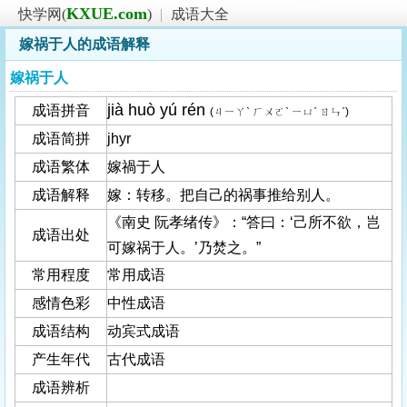
KXUE.com
快学网(
)
|
成语大全
嫁祸于人的成语解释
嫁祸于人
jià huò yú rén
成语拼音
(ㄐㄧㄚˋ ㄏㄨㄛˋ ㄧㄩˊ ㄖㄣˊ)
成语简拼
jhyr
成语繁体
嫁禍于人
成语解释
嫁：转移。把自己的祸事推给别人。
《南史 阮孝绪传》：“答曰：‘己所不欲，岂
成语出处
可嫁祸于人。’乃焚之。”
常用程度
常用成语
感情色彩
中性成语
成语结构
动宾式成语
产生年代
古代成语
成语辨析