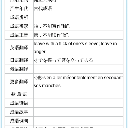
产生年代
古代成语
成语辨析
成语辨形
袖，不能写作“柚”。
成语正音
拂，不能读作“fó”。
leave with a flick of one's sleeve; leave in
英语翻译
anger
日语翻译
そでを振って席を立って去る
俄语翻译
<法>s'en aller mécontentement en secouant
更多翻译
ses manches
歇 后 语
成语谜语
成语故事
成语例句