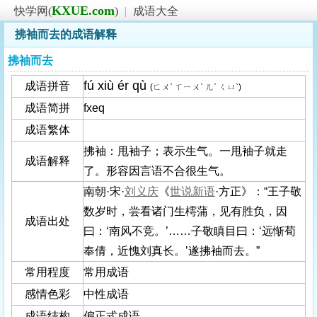
KXUE.com
快学网(
)
|
成语大全
拂袖而去的成语解释
拂袖而去
fú xiù ér qù
成语拼音
(ㄈㄨˊ ㄒㄧㄨˋ ㄦˊ ㄑㄩˋ)
成语简拼
fxeq
成语繁体
拂袖：甩袖子；表示生气。一甩袖子就走
成语解释
了。形容因言语不合很生气。
南朝·宋·
刘义庆
《
世说新语
·方正》：“王子敬
数岁时，尝看诸门生樗蒲，见有胜负，因
成语出处
曰：‘南风不竞。’……子敬瞋目曰：‘远惭荀
奉倩，近愧刘真长。’遂拂袖而去。”
常用程度
常用成语
感情色彩
中性成语
成语结构
偏正式成语