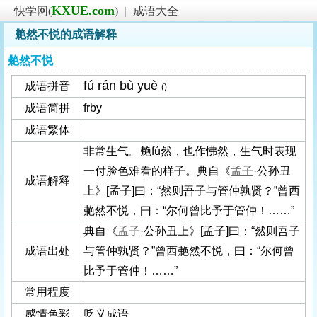
KXUE.com
快学网(
)
|
成语大全
艴然不悦的成语解释
艴然不悦
fú rán bù yuè
成语拼音
()
成语简拼
frby
成语繁体
非常生气。艴fú然，也作怫然，生气时表现
一付脸色难看的样子。典自《
孟子
·公孙丑
成语解释
上》[孟子]曰：“然则吾子与管仲孰贤？”曾西
艴然不悦，曰：“尔何曾比予于管仲！……”
典自《
孟子
·公孙丑上》[孟子]曰：“然则吾子
成语出处
与管仲孰贤？”曾西艴然不悦，曰：“尔何曾
比予于管仲！……”
常用程度
感情色彩
贬义成语