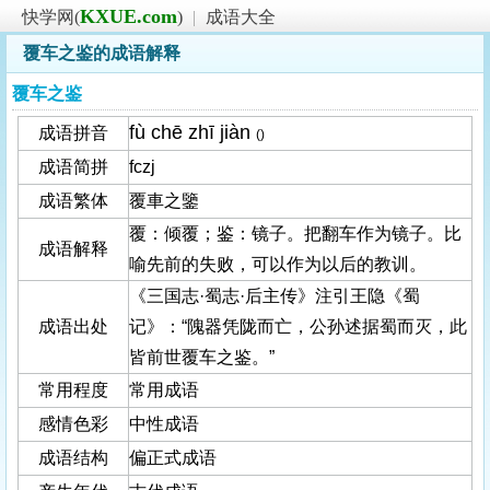
KXUE.com
快学网(
)
|
成语大全
覆车之鉴的成语解释
覆车之鉴
fù chē zhī jiàn
成语拼音
()
成语简拼
fczj
成语繁体
覆車之鑒
覆：倾覆；鉴：镜子。把翻车作为镜子。比
成语解释
喻先前的失败，可以作为以后的教训。
《三国志·蜀志·后主传》注引王隐《蜀
成语出处
记》：“隗器凭陇而亡，公孙述据蜀而灭，此
皆前世覆车之鉴。”
常用程度
常用成语
感情色彩
中性成语
成语结构
偏正式成语