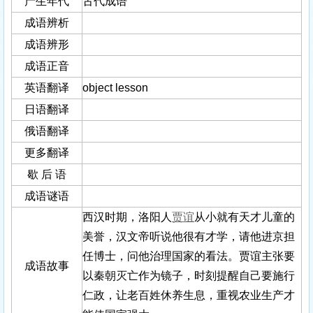
产生年代
古代成语
成语辨析
成语辨形
成语正音
英语翻译
object lesson
日语翻译
俄语翻译
更多翻译
歇 后 语
成语谜语
西汉时期，洛阳人
贾谊
从小就有天才儿童的
美誉，汉文帝听说他很有才学，请他进京担
任博士，问他治理国家的看法。贾谊主张要
成语故事
以秦朝灭亡作为镜子，时刻提醒自己要施行
仁政，让老百姓休养生息，重视农业生产才